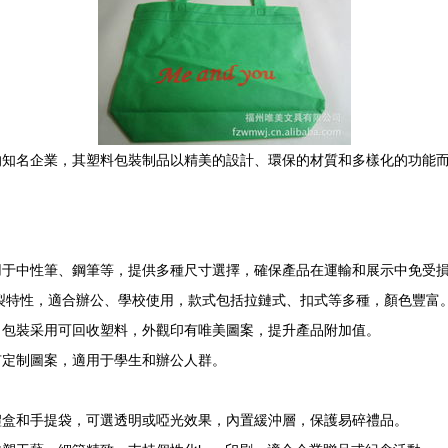
的知名企業，其塑料包裝制品以精美的設計、環保的材質和多樣化的功能
用于中性筆、鋼筆等，提供多種尺寸選擇，確保產品在運輸和展示中免受
撕裂特性，適合辦公、學校使用，款式包括拉鏈式、扣式等多種，顏色豐富
，包裝采用可回收塑料，外觀印有唯美圖案，提升產品附加值。
有定制圖案，適用于學生和辦公人群。
禮盒和手提袋，可選透明或啞光效果，內置緩沖層，保護易碎禮品。