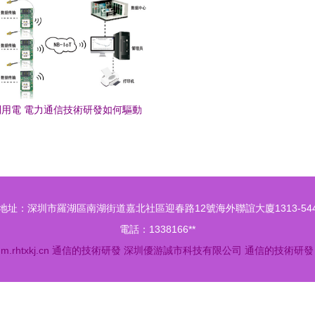
用電 電力通信技術研發如何驅動
智能電網革新
地址：深圳市羅湖區南湖街道嘉北社區迎春路12號海外聯誼大廈1313-54
電話：1338166**
6
m.rhtxkj.cn
通信的技術研發
深圳優游誠市科技有限公司
通信的技術研發