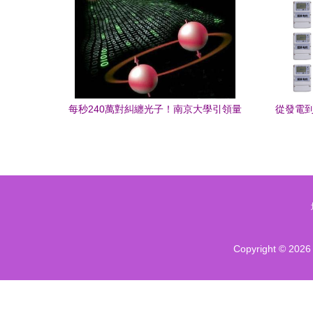
每秒240萬對糾纏光子！南京大學引領量
從發電到
子通信技術無人機研發新突破
Copyright © 202