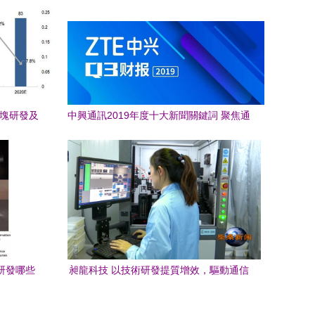
模塊研發及
中興通訊2019年度十大新聞關鍵詞 聚焦通
告
信技術研發的突破與創新
研發哪些
昶龍科技 以技術研發提質增效，驅動通信
領域效益增長