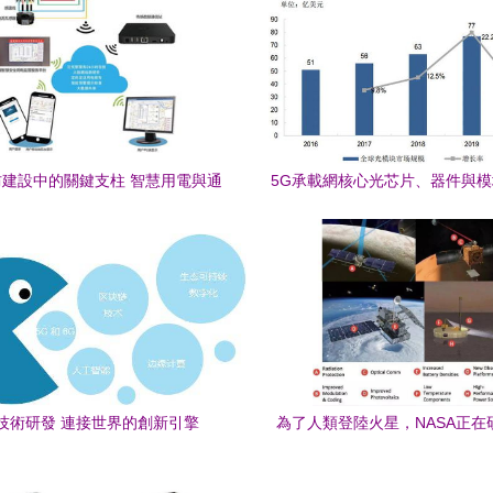
建設中的關鍵支柱 智慧用電與通
5G承載網核心光芯片、器件與
信技術的研發與融合
產業化項目可行性研究報
技術研發 連接世界的創新引擎
為了人類登陸火星，NASA正在
驚人的通信技術？