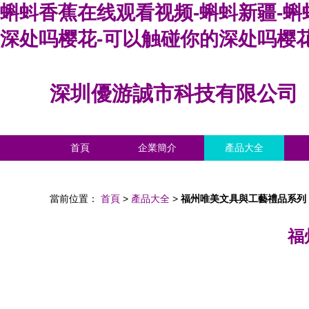
蝌蚪香蕉在线观看视频-蝌蚪新疆-蝌
深处吗樱花-可以触碰你的深处吗樱
深圳優游誠市科技有限公司
首頁
企業簡介
產品大全
當前位置：
首頁
>
產品大全
>
福州唯美文具與工藝禮品系列
福