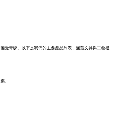
而備受青睞。以下是我們的主要產品列表，涵蓋文具與工藝禮
損傷。
。